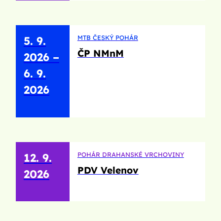
MTB ČESKÝ POHÁR
5. 9.
ČP NMnM
2026
–
6. 9.
2026
POHÁR DRAHANSKÉ VRCHOVINY
12. 9.
PDV Velenov
2026