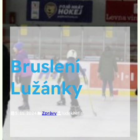
Bruslení
Lužánky
5. 11. 2024
Zprávy
ludekhelis