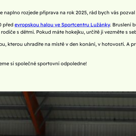
 se naplno rozjede příprava na rok 2025, rád bych vás pozval
00 před
evropskou halou ve Sportcentru Lužánky
. Bruslení 
 rodiče s dětmi. Pokud máte hokejku, určitě ji vezměte s s
u, kterou uhradíte na místě v den konání, v hotovosti. A p
eme si společné sportovní odpoledne!